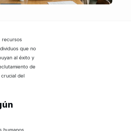
e recursos
ndividuos que no
uyan al éxito y
reclutamiento de
crucial del
gún
os humanos