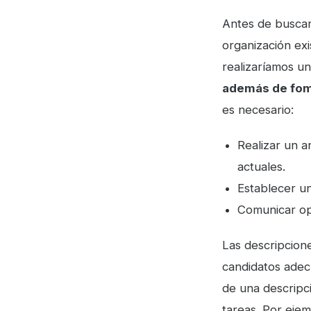
Antes de buscar
organización exi
realizaríamos u
además de fome
es necesario:
Realizar un a
actuales.
Establecer u
Comunicar op
Las descripcione
candidatos adec
de una descripc
tareas. Por eje