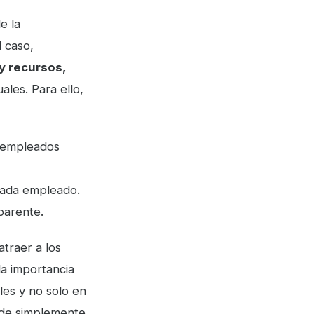
e la
l caso,
y recursos,
les. Para ello,
s empleados
cada empleado.
parente.
atraer a los
la importancia
les y no solo en
r de simplemente