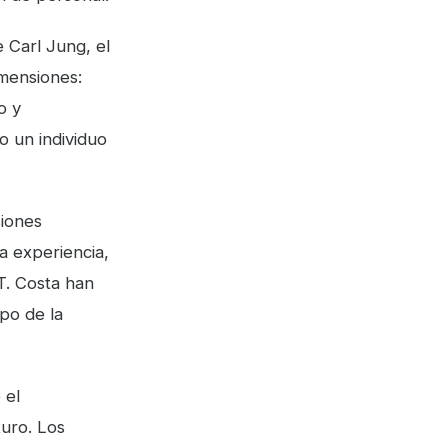
e Carl Jung, el
imensiones:
o y
o un individuo
siones
la experiencia,
T. Costa han
po de la
 el
uro. Los