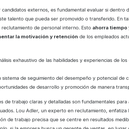
 candidatos externos, es fundamental evaluar si dentro d
ste talento que pueda ser promovido o transferido. En ta
n reclutamiento de personal interno. Esto
ahorra tiempo 
ntar la motivación y retención
de los empleados actua
nálisis exhaustivo de las habilidades y experiencias de lo
n sistema de seguimiento del desempeño y potencial de 
ortunidades de desarrollo y promoción de manera trans
s de trabajo claras y detalladas son fundamentales para 
uados. Lou Adler, un experto en reclutamiento, enfatiza 
ión de trabajo precisa que se centre en resultados medib
mplo, si la empresa busca un gerente de ventas, en luga