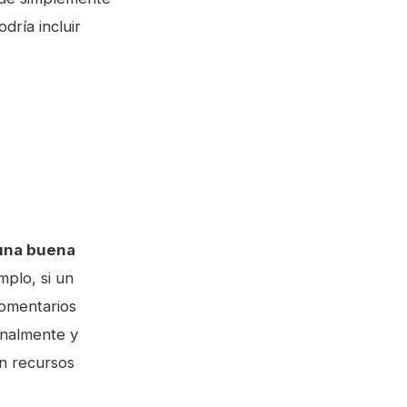
dría incluir
 una buena
mplo, si un
comentarios
onalmente y
en recursos