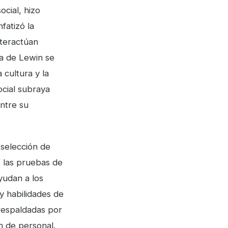
ocial, hizo
fatizó la
nteractúan
ia de Lewin se
 cultura y la
ocial subraya
entre su
 selección de
, las pruebas de
yudan a los
y habilidades de
 respaldadas por
n de personal.