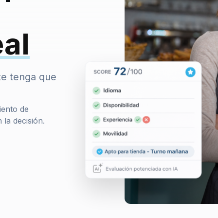
eal
te tenga que
iento de
 la decisión.