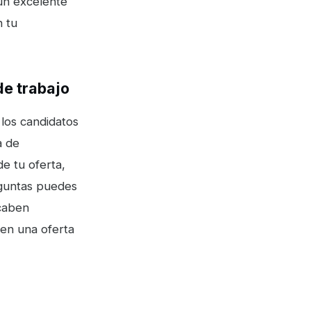
un excelente
n tu
de trabajo
 los candidatos
a de
de tu oferta,
eguntas puedes
ecaben
 en una oferta