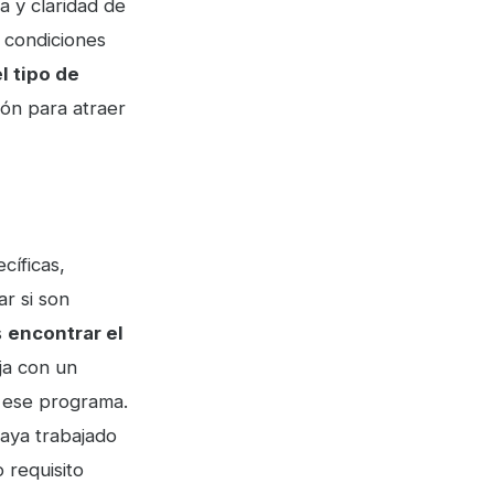
a y claridad de
 condiciones
l tipo de
ión para atraer
cíficas,
r si son
s
encontrar el
ja con un
n ese programa.
aya trabajado
 requisito