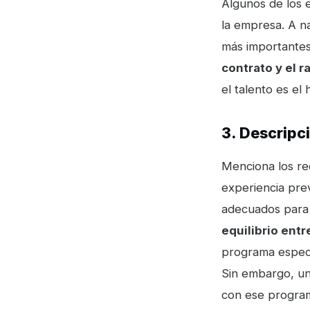
Algunos de los e
la empresa. A n
más importante
contrato y el r
el talento es el 
3. Descripc
Menciona los req
experiencia prev
adecuados para 
equilibrio entr
programa especí
Sin embargo, un
con ese program