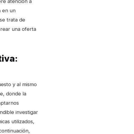
ere atención a
n en un
se trata de
rear una oferta
iva:
uesto y al mismo
e, donde la
aptarnos
dible investigar
cas utilizados,
continuación,