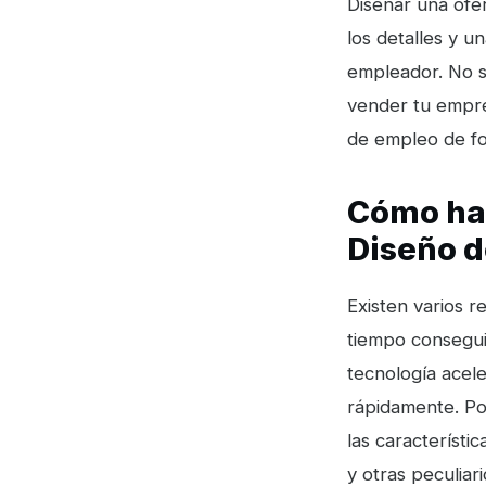
Diseñar una ofer
los detalles y 
empleador. No so
vender tu empre
de empleo de for
Cómo hac
Diseño d
Existen varios r
tiempo conseguir
tecnología acel
rápidamente. Por
las característi
y otras peculia